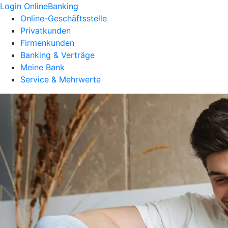
Login OnlineBanking
Online-Geschäftsstelle
Privatkunden
Firmenkunden
Banking & Verträge
Meine Bank
Service & Mehrwerte