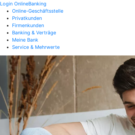
Login OnlineBanking
Online-Geschäftsstelle
Privatkunden
Firmenkunden
Banking & Verträge
Meine Bank
Service & Mehrwerte