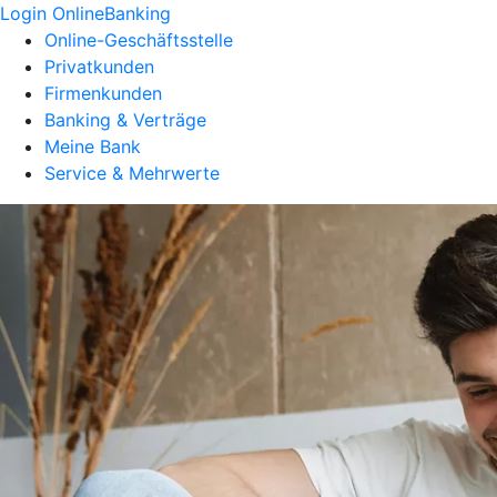
Login OnlineBanking
Online-Geschäftsstelle
Privatkunden
Firmenkunden
Banking & Verträge
Meine Bank
Service & Mehrwerte